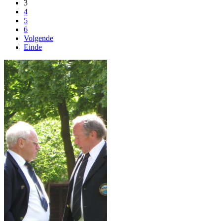
3
4
5
6
Volgende
Einde