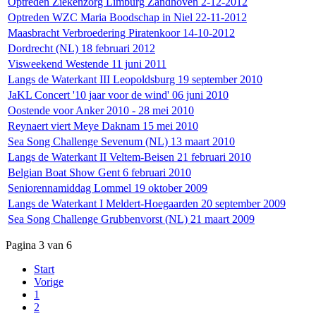
Optreden Ziekenzorg Limburg Zandhoven 2-12-2012
Optreden WZC Maria Boodschap in Niel 22-11-2012
Maasbracht Verbroedering Piratenkoor 14-10-2012
Dordrecht (NL) 18 februari 2012
Visweekend Westende 11 juni 2011
Langs de Waterkant III Leopoldsburg 19 september 2010
JaKL Concert '10 jaar voor de wind' 06 juni 2010
Oostende voor Anker 2010 - 28 mei 2010
Reynaert viert Meye Daknam 15 mei 2010
Sea Song Challenge Sevenum (NL) 13 maart 2010
Langs de Waterkant II Veltem-Beisen 21 februari 2010
Belgian Boat Show Gent 6 februari 2010
Seniorennamiddag Lommel 19 oktober 2009
Langs de Waterkant I Meldert-Hoegaarden 20 september 2009
Sea Song Challenge Grubbenvorst (NL) 21 maart 2009
Pagina 3 van 6
Start
Vorige
1
2