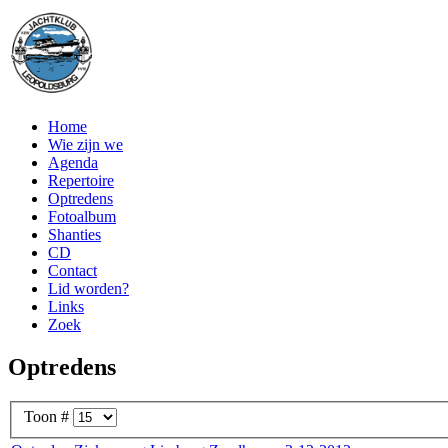
Home
Wie zijn we
Agenda
Repertoire
Optredens
Fotoalbum
Shanties
CD
Contact
Lid worden?
Links
Zoek
Optredens
Toon #