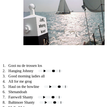
1.
Gooi nu de trossen los
2.
Hanging Johnny
3.
Good morning ladies all
4.
All for me grog
5.
Haul on the bowline
6.
Shenandoah
7.
Farewell Shanty
8.
Baltimore Shanty