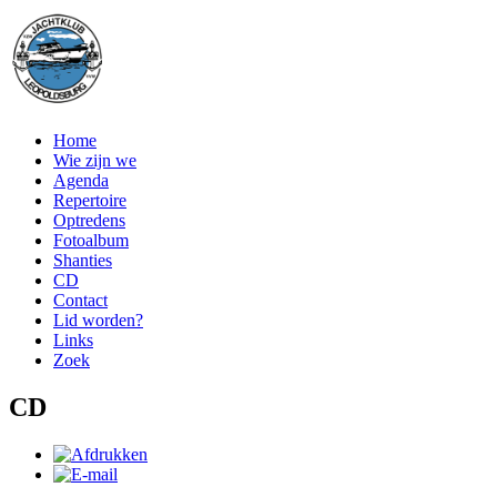
Home
Wie zijn we
Agenda
Repertoire
Optredens
Fotoalbum
Shanties
CD
Contact
Lid worden?
Links
Zoek
CD