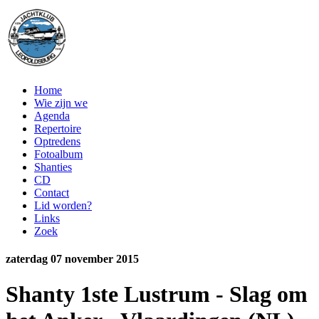
Home
Wie zijn we
Agenda
Repertoire
Optredens
Fotoalbum
Shanties
CD
Contact
Lid worden?
Links
Zoek
zaterdag 07 november 2015
Shanty 1ste Lustrum - Slag om