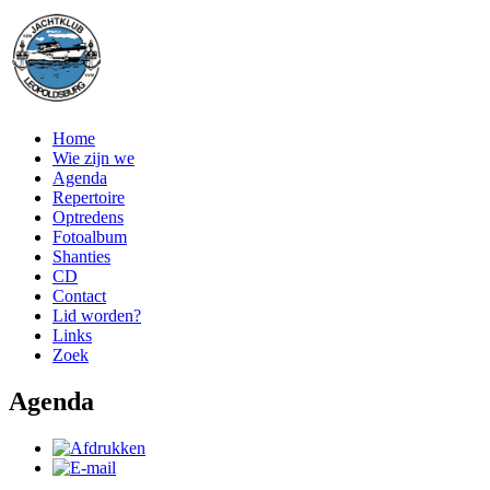
Home
Wie zijn we
Agenda
Repertoire
Optredens
Fotoalbum
Shanties
CD
Contact
Lid worden?
Links
Zoek
Agenda